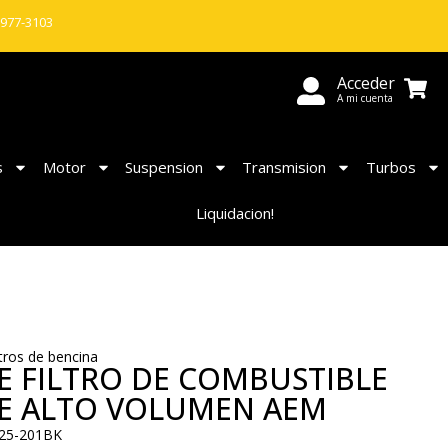
 977-3103
Acceder
A mi cuenta
s
Motor
Suspension
Transmision
Turbos
Liquidacion!
ltros de bencina
 FILTRO DE COMBUSTIBLE
DE ALTO VOLUMEN AEM
25-201BK