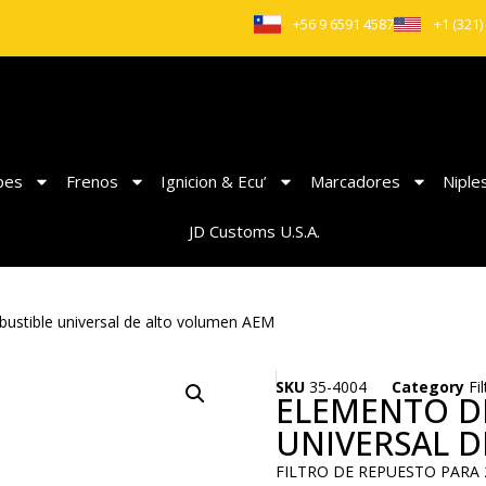
+56 9 6591 4587
+1 (321)
pes
Frenos
Ignicion & Ecu’
Marcadores
Niple
JD Customs U.S.A.
bustible universal de alto volumen AEM
SKU
35-4004
Category
Fi
ELEMENTO DE
UNIVERSAL 
FILTRO DE REPUESTO PARA 