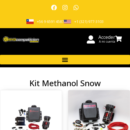
+56 9 6591 4587
+1 (321) 977-3103
Acceder
A mi cuenta
Kit Methanol Snow