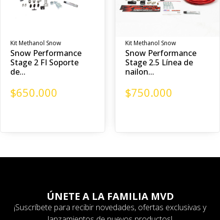
Kit Methanol Snow
Kit Methanol Snow
Snow Performance
Snow Performance
Stage 2 FI Soporte
Stage 2.5 Línea de
de...
nailon...
$
650.000
$
750.000
ÚNETE A LA FAMILIA MVD
¡Suscríbete para recibir novedades, ofertas exclusivas y
lanzamientos de nuevos productos!