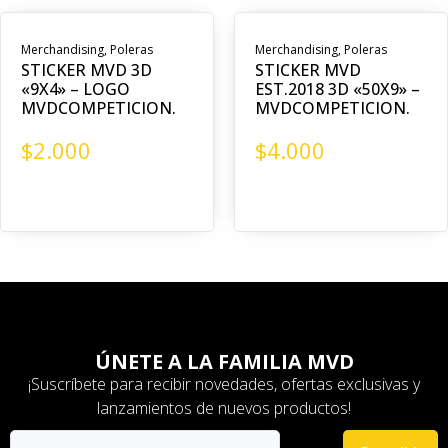
Merchandising
,
Poleras
Merchandising
,
Poleras
STICKER MVD 3D
STICKER MVD
«9X4» – LOGO
EST.2018 3D «50X9» –
MVDCOMPETICION.
MVDCOMPETICION.
$
2.000
$
4.000
ÚNETE A LA FAMILIA MVD
¡Suscríbete para recibir novedades, ofertas exclusivas y
lanzamientos de nuevos productos!