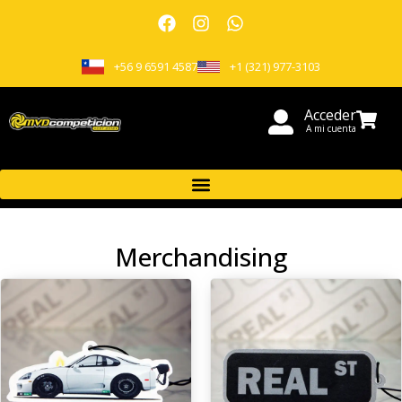
+56 9 6591 4587
+1 (321) 977-3103
Acceder
A mi cuenta
Merchandising