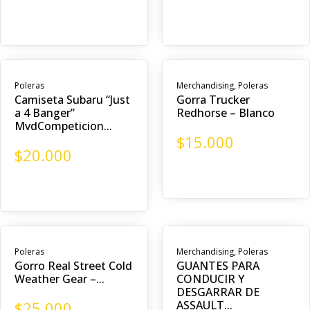
Poleras
Merchandising
,
Poleras
Camiseta Subaru “Just
Gorra Trucker
a 4 Banger”
Redhorse – Blanco
MvdCompeticion...
$
15.000
$
20.000
Poleras
Merchandising
,
Poleras
Gorro Real Street Cold
GUANTES PARA
Weather Gear –...
CONDUCIR Y
DESGARRAR DE
$
25.000
ASSAULT...