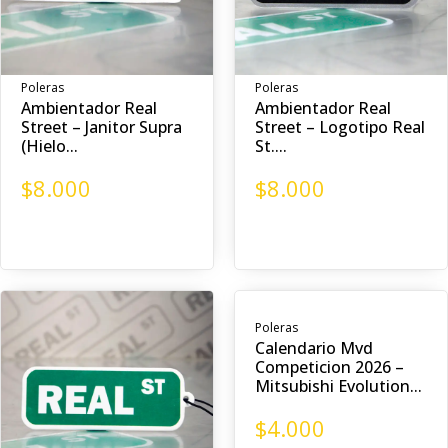
Poleras
Poleras
Ambientador Real
Ambientador Real
Street – Janitor Supra
Street – Logotipo Real
(Hielo...
St....
$
8.000
$
8.000
Poleras
Calendario Mvd
Competicion 2026 –
Mitsubishi Evolution...
$
4.000