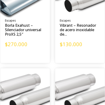
Escapes
Escapes
Borla Exahust –
Vibrant – Resonador
Silenciador universal
de acero inoxidable
ProXS 2,5″
de...
$
270.000
$
130.000