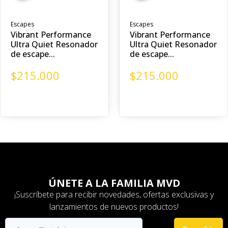
Escapes
Escapes
Vibrant Performance
Vibrant Performance
Ultra Quiet Resonador
Ultra Quiet Resonador
de escape...
de escape...
$
215.000
$
215.000
ÚNETE A LA FAMILIA MVD
¡Suscríbete para recibir novedades, ofertas exclusivas y
lanzamientos de nuevos productos!