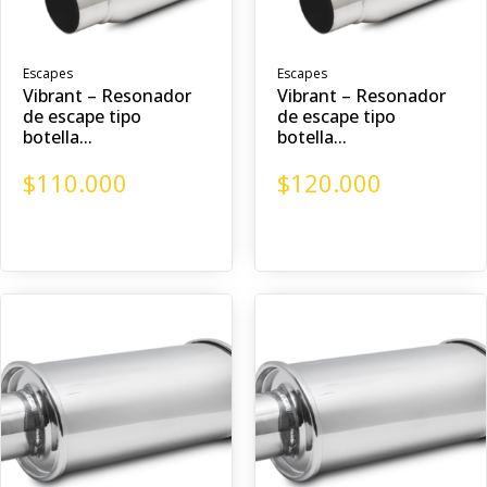
Escapes
Escapes
Vibrant – Resonador
Vibrant – Resonador
de escape tipo
de escape tipo
botella...
botella...
$
110.000
$
120.000