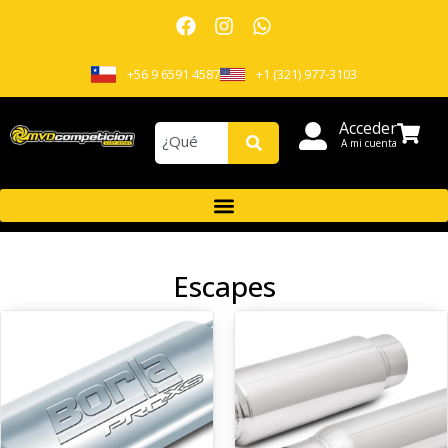
+56 9 6591 4587
+1 (321) 977-3103
Acceder
A mi cuenta
Escapes