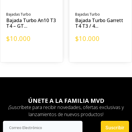
Bajadas Turbo
Bajadas Turbo
Bajada Turbo An10 T3
Bajada Turbo Garrett
T4 – GT...
T4 T3 / 4...
$
10.000
$
10.000
ÚNETE A LA FAMILIA MVD
¡Suscríbete para recibir novedades, ofertas exclusivas y
lanzamientos de nuevos productos!
Suscribir