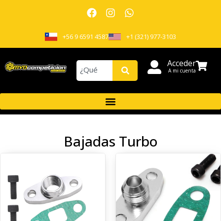
+56 9 6591 4587
+1 (321) 977-3103
Acceder
A mi cuenta
Bajadas Turbo