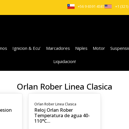
+56 9 6591 4587
+1 (321)
enos
Ignicion & Ecu’
Marcadores
Niples
Motor
Suspensi
Liquidacion!
Orlan Rober Linea Clasica
Orlan Rober Linea Clasica
resion
Reloj Orlan Rober
Temperatura de agua 40-
110°C...