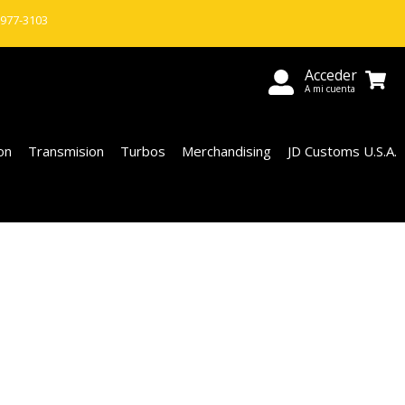
 977-3103
Acceder
A mi cuenta
on
Transmision
Turbos
Merchandising
JD Customs U.S.A.