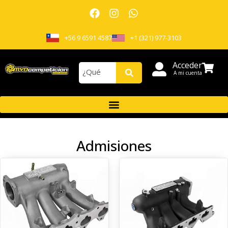
+56 9 6591 4587
+1 (321) 977-3103
Acceder
A mi cuenta
Admisiones