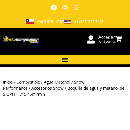
+56 9 6591 4587
+1 (321) 977-3103
Acceder
A mi cuenta
Inicio
/
Combustible
/
Agua Metanol
/
Snow
Performance
/
Accesorios Snow
/ Boquilla de agua y metanol de
5 GPH – 315.45ml/min