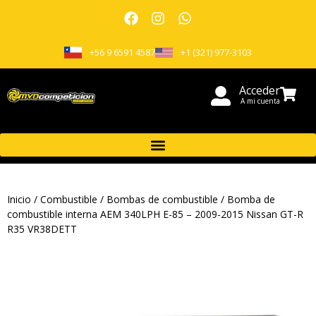
+56 9 6591 4587
+1 (321) 977-3103
Acceder
A mi cuenta
Inicio
/
Combustible
/
Bombas de combustible
/ Bomba de
combustible interna AEM 340LPH E-85 – 2009-2015 Nissan GT-R
R35 VR38DETT