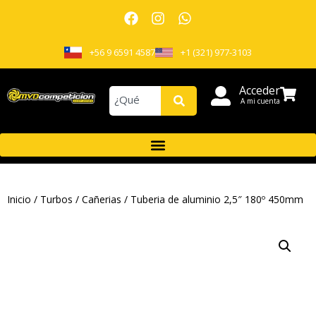
+56 9 6591 4587
+1 (321) 977-3103
Acceder
A mi cuenta
Inicio
/
Turbos
/
Cañerias
/ Tuberia de aluminio 2,5″ 180º 450mm