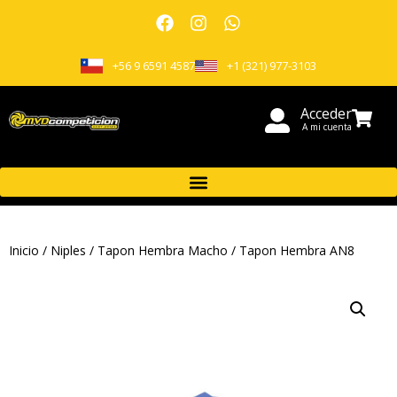
+56 9 6591 4587
+1 (321) 977-3103
Acceder
A mi cuenta
Inicio
/
Niples
/
Tapon Hembra Macho
/ Tapon Hembra AN8