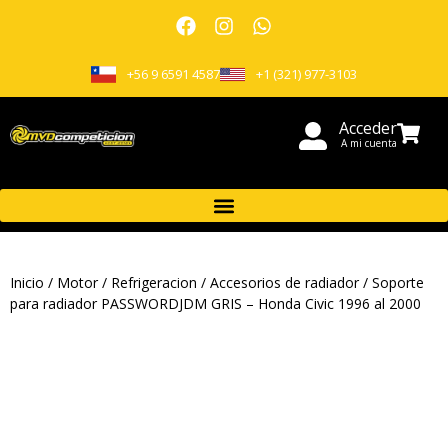
+56 9 6591 4587
+1 (321) 977-3103
Acceder
A mi cuenta
Inicio
/
Motor
/
Refrigeracion
/
Accesorios de radiador
/ Soporte
para radiador PASSWORDJDM GRIS – Honda Civic 1996 al 2000