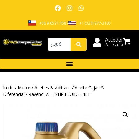
+56 9 6591 4587
+1 (321) 977-3103
Acceder
A mi cuenta
Inicio
/
Motor
/
Aceites & Aditivos
/
Aceite Cajas &
Diferencial
/ Ravenol ATF 8HP FLUID – 4LT