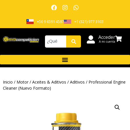
+56 9 6591 4587
+1 (321) 977-3103
Acceder
A mi cuenta
Inicio
/
Motor
/
Aceites & Aditivos
/
Aditivos
/ Professional Engine
Cleaner (Nuevo Formato)