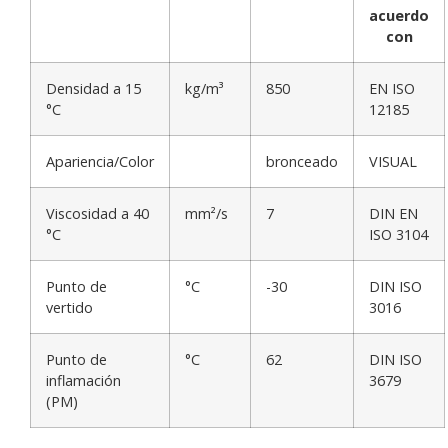
acuerdo
con
Densidad a 15
kg/m³
850
EN ISO
°C
12185
Apariencia/Color
bronceado
VISUAL
Viscosidad a 40
mm²/s
7
DIN EN
°C
ISO 3104
Punto de
°C
-30
DIN ISO
vertido
3016
Punto de
°C
62
DIN ISO
inflamación
3679
(PM)