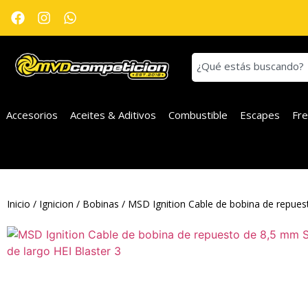
Accesorios
Aceites & Aditivos
Combustible
Escapes
Fr
Inicio
/
Ignicion
/
Bobinas
/ MSD Ignition Cable de bobina de repues