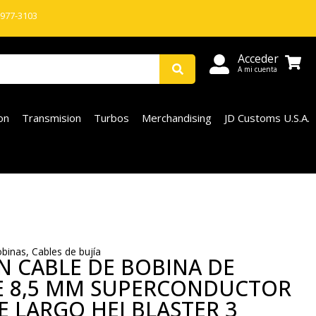
 977-3103
Acceder
A mi cuenta
on
Transmision
Turbos
Merchandising
JD Customs U.S.A.
binas
,
Cables de bujía
N CABLE DE BOBINA DE
E 8,5 MM SUPERCONDUCTOR
E LARGO HEI BLASTER 3