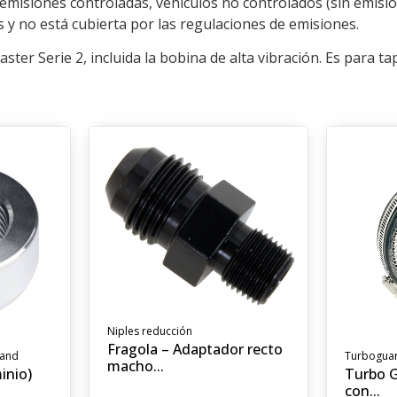
n emisiones controladas, vehículos no controlados (sin emisi
s y no está cubierta por las regulaciones de emisiones.
er Serie 2, incluida la bobina de alta vibración. Es para ta
Niples reducción
Fragola – Adaptador recto
and
Turbogua
macho...
inio)
Turbo G
con...