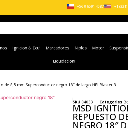
+56 9 6591 4587
+1 (321)
enos
Ignicion & Ecu’
Marcadores
Niples
Motor
Suspensi
Liquidacion!
to de 8,5 mm Superconductor negro 18″ de largo HEI Blaster 3
SKU
84033
Categories
Bo
MSD IGNITIO
REPUESTO D
NEGRO 18″ D