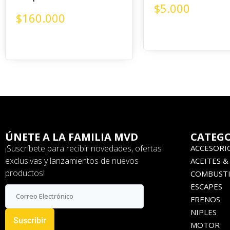
$
5.000
$
160.000
ÚNETE A LA FAMILIA MVD
CATEGO
¡Suscríbete para recibir novedades, ofertas
ACCESORI
exclusivas y lanzamientos de nuevos
ACEITES &
productos!
COMBUSTI
ESCAPES
FRENOS
NIPLES
Suscribir
MOTOR