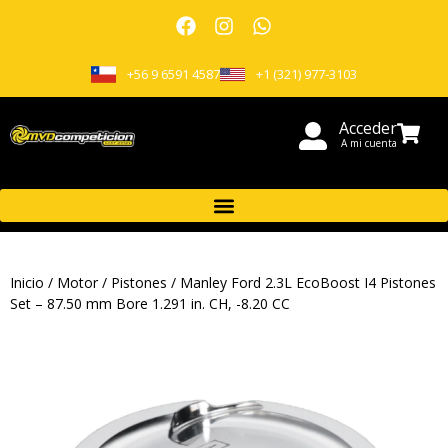
+56 9 6591 4587
+1 (321) 977-3103
Acceder
A mi cuenta
Inicio
/
Motor
/
Pistones
/ Manley Ford 2.3L EcoBoost I4 Pistones
Set – 87.50 mm Bore 1.291 in. CH, -8.20 CC