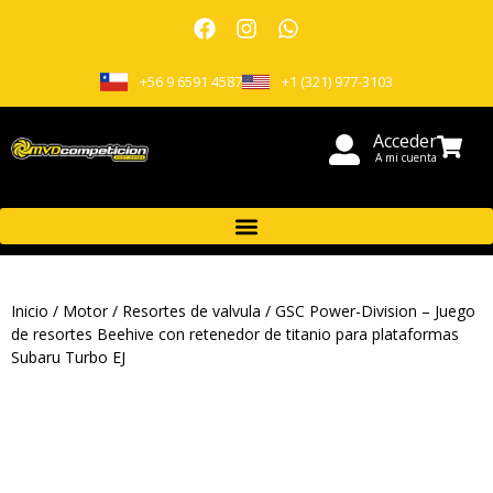
+56 9 6591 4587
+1 (321) 977-3103
Acceder
A mi cuenta
Inicio
/
Motor
/
Resortes de valvula
/ GSC Power-Division – Juego
de resortes Beehive con retenedor de titanio para plataformas
Subaru Turbo EJ