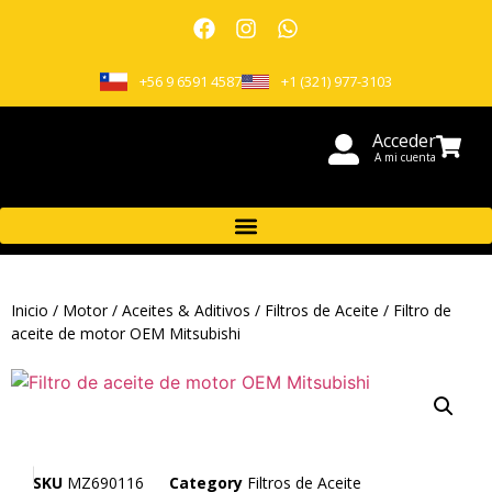
+56 9 6591 4587
+1 (321) 977-3103
Acceder
A mi cuenta
Inicio
/
Motor
/
Aceites & Aditivos
/
Filtros de Aceite
/ Filtro de
aceite de motor OEM Mitsubishi
SKU
MZ690116
Category
Filtros de Aceite