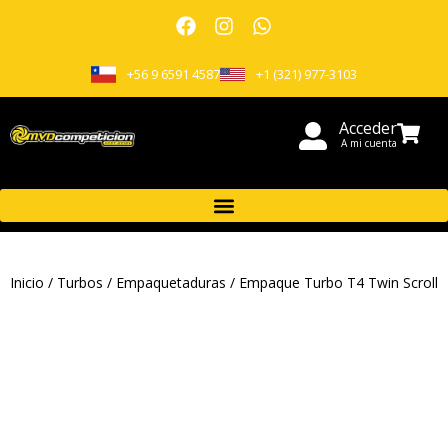
+56 9 6591 4587
+1 (321) 977-3103
Acceder
A mi cuenta
Inicio
/
Turbos
/
Empaquetaduras
/ Empaque Turbo T4 Twin Scroll