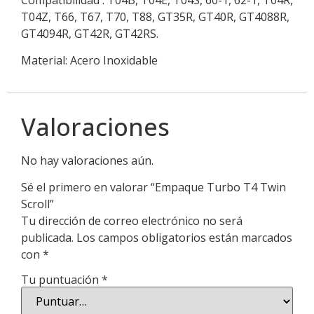
Compatibilidad : T04B, T04E, T04S, 60-1, 62-1, T04R,
T04Z, T66, T67, T70, T88, GT35R, GT40R, GT4088R,
GT4094R, GT42R, GT42RS.
Material: Acero Inoxidable
Valoraciones
No hay valoraciones aún.
Sé el primero en valorar “Empaque Turbo T4 Twin
Scroll”
Tu dirección de correo electrónico no será
publicada.
Los campos obligatorios están marcados
con
*
Tu puntuación
*