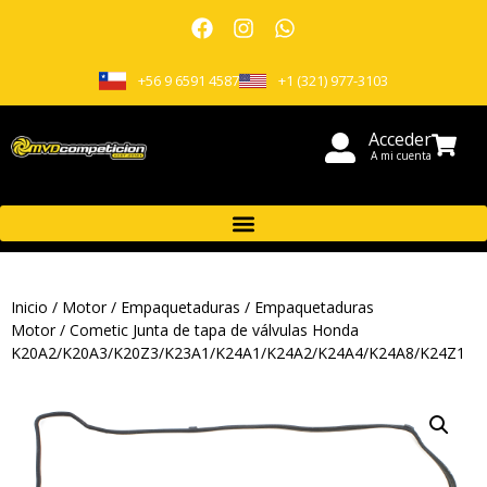
+56 9 6591 4587
+1 (321) 977-3103
Acceder
A mi cuenta
Inicio
/
Motor
/
Empaquetaduras
/
Empaquetaduras
Motor
/ Cometic Junta de tapa de válvulas Honda
K20A2/K20A3/K20Z3/K23A1/K24A1/K24A2/K24A4/K24A8/K24Z1