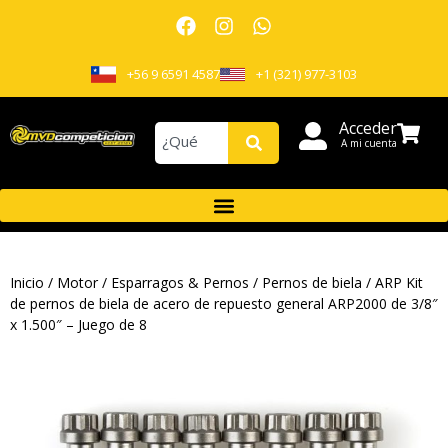
+56 9 6591 4587
+1 (321) 977-3103
Acceder
A mi cuenta
Inicio
/
Motor
/
Esparragos & Pernos
/
Pernos de biela
/ ARP Kit
de pernos de biela de acero de repuesto general ARP2000 de 3/8″
x 1.500″ – Juego de 8