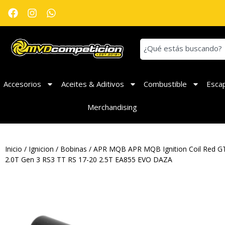
Accesorios
Aceites & Aditivos
Combustible
Esca
Merchandising
Inicio
/
Ignicion
/
Bobinas
/ APR MQB APR MQB Ignition Coil Red GTi
2.0T Gen 3 RS3 TT RS 17-20 2.5T EA855 EVO DAZA