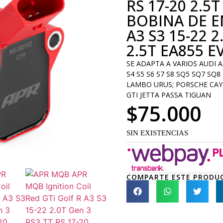
RS 17-20 2.5T
BOBINA DE E
A3 S3 15-22 2
2.5T EA855 E
SE ADAPTA A VARIOS AUDI A3
S4 S5 S6 S7 S8 SQ5 SQ7 SQ
LAMBO URUS; PORSCHE CAY
GTI JETTA PASSA TIGUAN
$
75.000
SIN EXISTENCIAS
COMPARTE ESTE PRODU