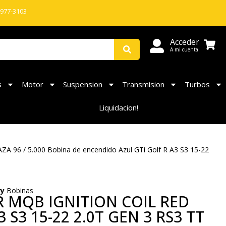
 977-3103
Acceder
A mi cuenta
s
Motor
Suspension
Transmision
Turbos
Liquidacion!
A 96 / 5.000 Bobina de encendido Azul GTi Golf R A3 S3 15-22
ry
Bobinas
 MQB IGNITION COIL RED
3 S3 15-22 2.0T GEN 3 RS3 TT