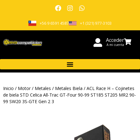
+56 9 6591 4587
+1 (321) 977-3103
Acceder
A mi cuenta
Inicio
/
Motor
/
Metales
/
Metales Biela
/ ACL Race H – Cojinetes
de biela STD Celica All-Trac GT-Four 90-99 ST185 ST205 MR2 90-
99 SW20 3S-GTE Gen 2 3