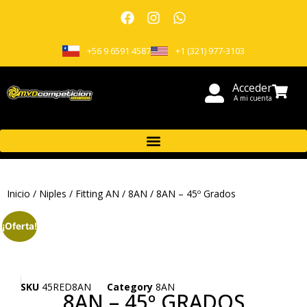
+56 9 6591 4587
+1 (321) 977-3103
Acceder
A mi cuenta
Inicio
/
Niples
/
Fitting AN
/
8AN
/ 8AN – 45º Grados
¡Oferta!
SKU
45RED8AN
Category
8AN
8AN – 45º GRADOS