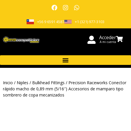
+56 9 6591 4587
+1 (321) 977-3103
Acceder
A mi cuenta
Inicio
/
Niples
/
Bulkhead Fittings
/ Precision Raceworks Conector
rápido macho de 0,89 mm (5/16″) Accesorios de mamparo tipo
sombrero de copa mecanizados